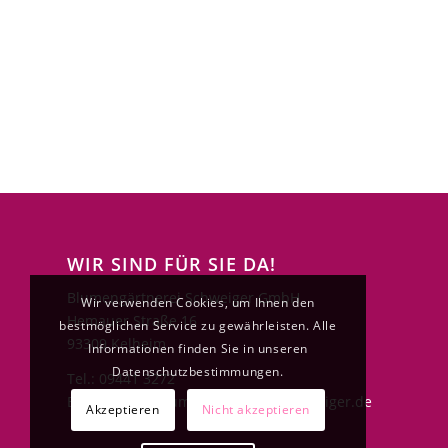
WIR SIND FÜR SIE DA!
Blumengärtnerei Schweiger GmbH
Wir verwenden Cookies, um Ihnen den
Hemauer Straße 16
bestmöglichen Service zu gewährleisten. Alle
93309 Kelheim
Informationen finden Sie in unseren
Datenschutzbestimmungen.
Tel.: 09441 3272
E-Mail: info@blumengaertnerei-schweiger.de
Akzeptieren
Nicht akzeptieren