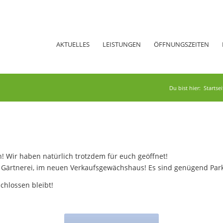
AKTUELLES
LEISTUNGEN
ÖFFNUNGSZEITEN
Du bist hier:
Startsei
Wir haben natürlich trotzdem für euch geöffnet!
r Gärtnerei, im neuen Verkaufsgewächshaus! Es sind genügend Parkp
chlossen bleibt!