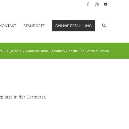
KONTAKT
STANDORTE
ONLINE BEZAHLUNG
te
/
Allgemein
/
Während Umbau geöffnet- Floristik und Gärtnerei offen!
lätze in der Gärtnerei.