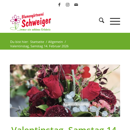
Du bist hier:
Startseite
/
Allgemein
/
Valentinstag, Samstag 14. Februar 2026
Valentinstag, Samstag 14.